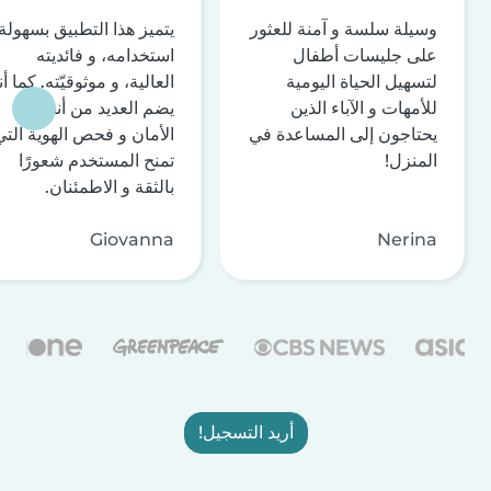
وسيلة سلسة و آمنة للعثور
يتميز هذا التطبيق بسهولة
على جليسات أطفال
استخدامه، و فائديته
لتسهيل الحياة اليومية
العالية، و موثوقيّته. كما أن
للأمهات و الآباء الذين
يضم العديد من أنظمة
يحتاجون إلى المساعدة في
الأمان و فحص الهوية التي
المنزل!
تمنح المستخدم شعورًا
بالثقة و الاطمئنان.
Giovanna
Nerina
أريد التسجيل!