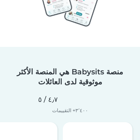
منصة Babysits هي المنصة الأكثر
موثوقية لدى العائلات
٤٫٧ / ٥
٣٬٤٠٠+ التقييمات