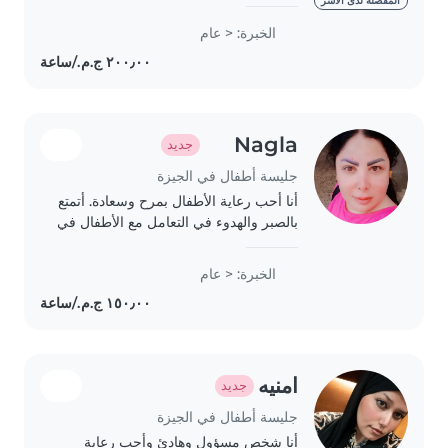
from age 2 to primary school. I'm
المفضلة لدى الأسر
patient, responsible, and speak
الخبرة: < عام
both Arabic and English. I enjoy
keeping children..
Nagla
جديد
جليسة أطفال في الجيزة
أنا أحب رعاية الأطفال بمرح وسعادة. أتمتع
بالصبر والهدوء في التعامل مع الأطفال في
مرحلة ما قبل المدرسة. أحب قراءة
القصص معهم والمساعدة في أداء
الخبرة: < عام
واجباتهم المدرسية. مستعدة للتواصل
معك..
امنيه
جديد
جليسة أطفال في الجيزة
أنا شخص مسؤول وهادئ وأحب رعاية