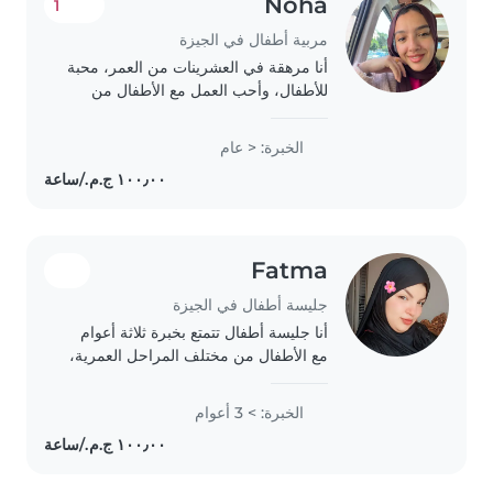
Noha
1
مربية أطفال في الجيزة
أنا مرهقة في العشرينات من العمر، محبة
للأطفال، وأحب العمل مع الأطفال من
جميع الأعمار. لدي خبرة في القراءة
واللغات، وأستمتع بمساعدة الأطفال في
الخبرة: < عام
أداء الواجبات المدرسية. أنا أتحمل
المسؤولية،..
Fatma
جليسة أطفال في الجيزة
أنا جليسة أطفال تتمتع بخبرة ثلاثة أعوام
مع الأطفال من مختلف المراحل العمرية،
ولدي خلفية تساعد على دعم الأطفال ذوي
الاحتياجات الخاصة مثل اضطرابات القلق،
الخبرة: > 3 أعوام
التوحد، والصمم. أحب القراءة..