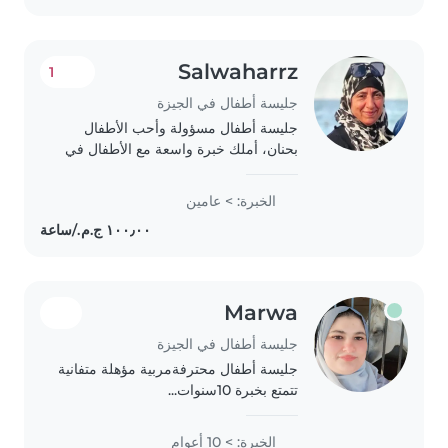
Salwaharrz
1
جليسة أطفال في الجيزة
جليسة أطفال مسؤولة وأحب الأطفال
بحنان، أملك خبرة واسعة مع الأطفال في
عمر الحضانة. أحب الرسم ولديّ الكثير من
الألعاب الرائعة لمساعدتهم على التعلم
الخبرة: > عامين
واللعب. أقدم دعمًا فعالاً في مهام الطبخ..
Marwa
جليسة أطفال في الجيزة
جليسة أطفال محترفةمربية مؤهلة متفانية
تتمتع بخبرة 10سنوات...
الخبرة: > 10 أعوام