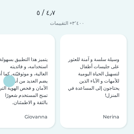
٤٫٧ / ٥
٣٬٤٠٠+ التقييمات
وسيلة سلسة و آمنة للعثور
يتميز هذا التطبيق بسهولة
على جليسات أطفال
استخدامه، و فائديته
لتسهيل الحياة اليومية
العالية، و موثوقيّته. كما أن
للأمهات و الآباء الذين
يضم العديد من أنظمة
يحتاجون إلى المساعدة في
الأمان و فحص الهوية التي
المنزل!
تمنح المستخدم شعورًا
بالثقة و الاطمئنان.
Giovanna
Nerina