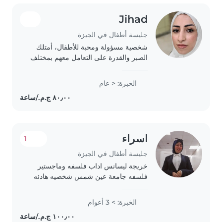
Jihad
جليسة أطفال في الجيزة
شخصية مسؤولة ومحبة للأطفال، أمتلك
الصبر والقدرة على التعامل معهم بمختلف
الأعمار. أهتم بتوفير بيئة آمنة ومريحة
للأطفال، وأجيد مساعدتهم في الأنشطة
الخبرة: < عام
اليومية واللعب والتعليم البسيط. أتميز..
اسراء
1
جليسة أطفال في الجيزة
خريجة ليسانس اداب فلسفه وماجستير
فلسفه جامعة عين شمس شخصيه هادئه
جدا ودوده حنونه مهارتي الرسم والقراءه
والابتكار والإبداع
الخبرة: > 3 أعوام