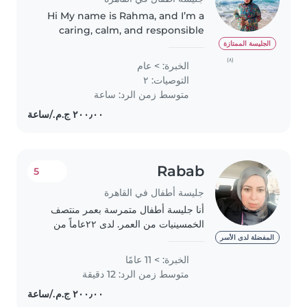
Hi My name is Rahma, and I’m a
caring, calm, and responsible
babysitter with one year of
الجليسة الممتازة
hands-on experience looking
(٨)
الخبرة: > عام
after babies, toddlers,
التوصيات: ٢
preschoolers, and school-age
متوسط زمن الرد: ساعة
children...
Rabab
5
جليسة أطفال في القاهرة
أنا جليسة أطفال متمرسة بعمر منتصف
الخمسينيات من العمر. لدى ٢٢عاماً من
الخبرة في رعاية الأطفال من مختلف
المفضلة لدى الأسر
الأعمار، بما في ذلك الرضع والأطفال
الخبرة: > 11 عامًا
الصغار والمتوسطين والكبار. أتمتع بصفات
متوسط زمن الرد: 12 دقيقة
المسؤولية..