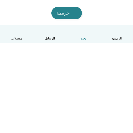
خريطة
الرئيسية
بحث
الرسائل
مفضلاتي
العربية
آلية العمل
مساعدة
الشروط و الخصوصية
الأسعار
تفاصيل الشركة
Babysits للشركات
معايير المجتمع