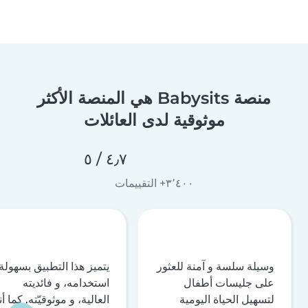
منصة Babysits هي المنصة الأكثر
موثوقية لدى العائلات
٤٫٧ / ٥
٣٬٤٠٠+ التقييمات
وسيلة سلسة و آمنة للعثور
يتميز هذا التطبيق بسهولة
على جليسات أطفال
استخدامه، و فائديته
لتسهيل الحياة اليومية
العالية، و موثوقيّته. كما أن