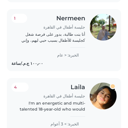
Nermeen
1
جليسة أطفال في القاهرة
أنا بنت طالبة، بدور على فرصة شغل
كجليسة للأطفال بسبب حبي ليهم، وإني
بحاول اطور نفسي في جزئية الاهتمام
بطفل ورعايته حتى ولو لوقت قصير
الخبرة: < عام
علشان أطفالي فيما بعد بإذن الله حاجات
انا واثقه..
Laila
4
جليسة أطفال في القاهرة
I'm an energetic and multi-
talented 18-year-old who would
love to care for your children.
With 3 years of experience
الخبرة: > 3 أعوام
working with toddlers and