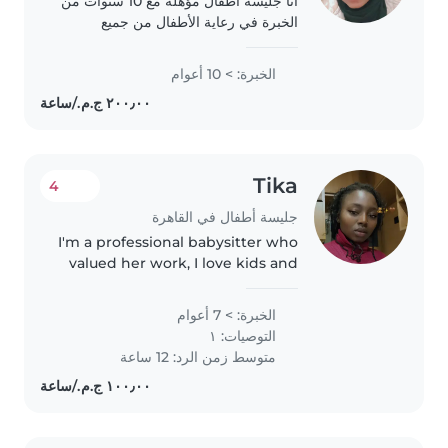
أنا جليسة أطفال مؤهلة مع 10 سنوات من
الخبرة في رعاية الأطفال من جميع
الأعمار. لدي درجة الليسانس آداب ودبلوما
تربوي، وأتمتع بقدرة على القراءة والألعاب
الخبرة: > 10 أعوام
مع الأطفال. أنا أتواصل بسلاسة..
Tika
4
جليسة أطفال في القاهرة
I'm a professional babysitter who
valued her work, I love kids and
devoted to best interests And
ready to resume work
الخبرة: > 7 أعوام
immediately
التوصيات: ١
متوسط زمن الرد: 12 ساعة