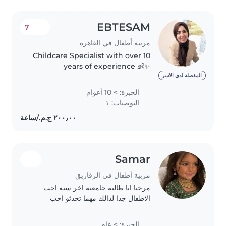
EBTESAM
7
مربية أطفال في القاهرة
Childcare Specialist with over 10
years of experience 👶✨
Passionate about supporting
المفضلة لدى الأسر
children's development through
الخبرة: > 10 أعوام
creative activities and play 🎨
التوصيات: ١
Skilled in creating a safe, caring,..
Samar
مربية أطفال في الزقازيق
مرحبا انا طالبه جامعيه اخر سنه احب
الاطفال جدا لذالك مهما تحدثو اخب
الاستماع لهم
الخبرة: > عام