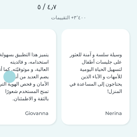
٤٫٧ / ٥
٣٬٤٠٠+ التقييمات
وسيلة سلسة و آمنة للعثور
يتميز هذا التطبيق بسهولة
على جليسات أطفال
استخدامه، و فائديته
لتسهيل الحياة اليومية
العالية، و موثوقيّته. كما أن
للأمهات و الآباء الذين
يضم العديد من أنظمة
يحتاجون إلى المساعدة في
الأمان و فحص الهوية التي
المنزل!
تمنح المستخدم شعورًا
بالثقة و الاطمئنان.
Giovanna
Nerina