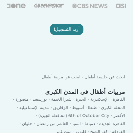
أريد التسجيل!
ابحث عن جليسة أطفال
ابحث عن مربية أطفال
مربيات أطفال في المدن الكبرى
القاهرة
الإسكندرية
الجيزة
شبرا الخيمة
بورسعيد
منصورة
المحلة الكبرى
طنطا
أسيوط
الزقازيق
مدينة الإسماعيلية
الأقصر
6th of October City (محافظة الجيزة)
القاهرة الجديدة
دمياط
المنيا
العاشر من رمضان
حلوان
الغردقة
كفر الشيخ
قليوب
ميت غمر