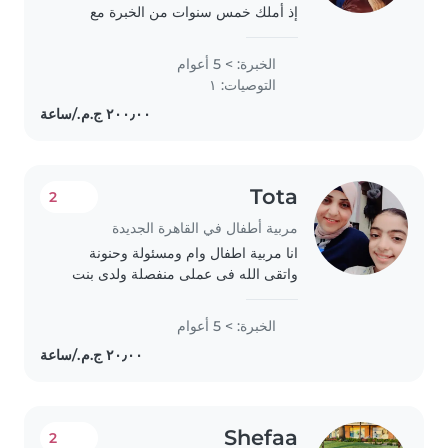
إذ أملك خمس سنوات من الخبرة مع
مرحلة الروضة ورياض الأطفال. حاصلة
على بكالوريوس في علم النفس، وأحب
الخبرة: > 5 أعوام
القراءة والموسيقى والقيام بالأنشطة
التوصيات: ١
الترفيهية..
Tota
2
مربية أطفال في القاهرة الجديدة
انا مربية اطفال وام ومسئولة وحنونة
واتقى الله فى عملى منفصلة ولدى بنت
15عام اريد عائلة محترمة لشخصين للعمل
معهم وتوفير لهم سبل الراحة بمرتب واحد
الخبرة: > 5 أعوام
فقط
Shefaa
2