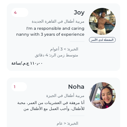
Joy
4
مربية أطفال في القاهرة الجديدة
I'm a responsible and caring
nanny with 3 years of experience
looking after babies,
المفضلة لدى الأسر
preschoolers, and
الخبرة: > 3 أعوام
gradeschoolers. I hold a diploma
متوسط زمن الرد: 4 دقائق
and am certified in first aid. I
enjoy drawing,..
Noha
1
مربية أطفال في الجيزة
أنا مرهقة في العشرينات من العمر، محبة
للأطفال، وأحب العمل مع الأطفال من
جميع الأعمار. لدي خبرة في القراءة
واللغات، وأستمتع بمساعدة الأطفال في
الخبرة: < عام
أداء الواجبات المدرسية. أنا أتحمل