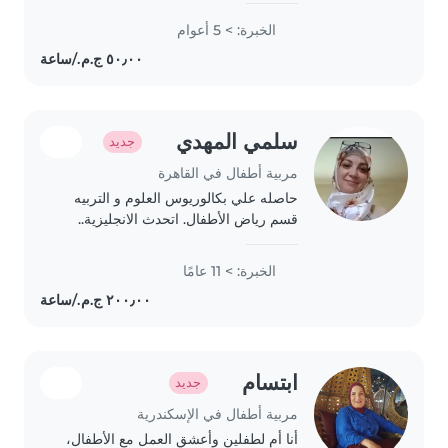
الخبرة: > 5 أعوام
سلمي المهدي
جديد
مربية أطفال في القاهرة
حاصله علي بكالوريوس العلوم و التربيه
قسم رياض الأطفال. اتحدث الانجليزية..
خيرة في التعامل مع الأطفال عملت
بحضانات اجنبية...والعمل في مدرسة
الخبرة: > 11 عامًا
انترناشونال..امكانيه تحفيظ القرآن .
امكانيه..
ابتسام
جديد
مربية أطفال في الإسكندرية
أنا أم لطفلين وأعشق العمل مع الأطفال،