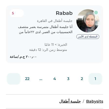
Rabab
5
جليسة أطفال في القاهرة
أنا جليسة أطفال متمرسة بعمر منتصف
الخمسينيات من العمر. لدى ٢٢عاماً من
الخبرة في رعاية الأطفال من مختلف
المفضلة لدى الأسر
الأعمار، بما في ذلك الرضع والأطفال
الخبرة: > 11 عامًا
الصغار والمتوسطين والكبار. أتمتع بصفات
متوسط زمن الرد: 12 دقيقة
المسؤولية..
22
...
4
3
2
1
Babysits
جليسة أطفال