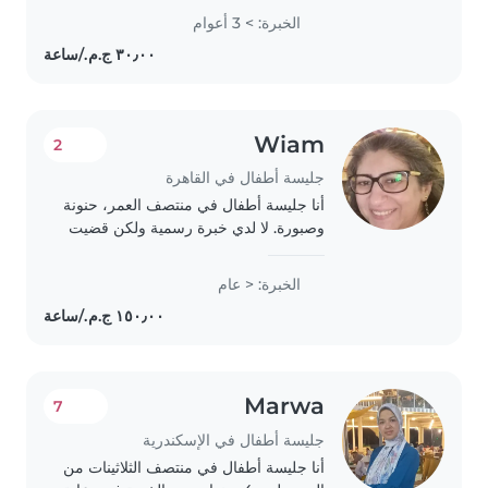
with family in Saudi Arabia. Am
الخبرة: > 3 أعوام
skilled in early childhood
development, communication
and creating..
Wiam
2
جليسة أطفال في القاهرة
أنا جليسة أطفال في منتصف العمر، حنونة
وصبورة. لا لدي خبرة رسمية ولكن قضيت
الكثير من الوقت مع الأطفال خلال
السنوات الماضية. أنا أحب التعامل مع
الخبرة: < عام
الأطفال من جميع الأعمار - من الرضع
إلى..
Marwa
7
جليسة أطفال في الإسكندرية
أنا جليسة أطفال في منتصف الثلاثينات من