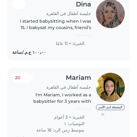
Dina
جليسة أطفال في القاهرة
I started babysitting when I was
15. I babysat my cousins, friend’s
sibling, and my neighbors’
children. At the moment I’m a
الخبرة: > 11 عامًا
primary school teacher. In my
free time I would like to..
Mariam
20
جليسة أطفال في القاهرة
I'm Mariam, I worked as a
babysitter for 3 years with
children aged from 9 months to
المفضلة لدى الأسر
7 years. I'm very good at
(٢)
الخبرة: > 3 أعوام
childcare. I can speak English. I
التوصيات: ١
can work 8 to 10 hours a day. It's..
متوسط زمن الرد: 16 ساعة