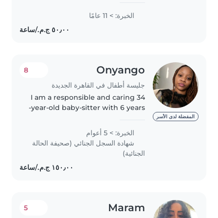
مسؤوله عنهم مسؤوليه كامله من اكلهم
وشربهم وميعاد نومهم انا حنونه جدا
الخبرة: > 11 عامًا
وصبوره جدا وبحب الاطفال 🤍🤍🤍🤍🤍
🤍♥️
Onyango
8
جليسة أطفال في القاهرة الجديدة
I am a responsible and caring 34
-year-old baby-sitter with 6 years
of experience with babies and
المفضلة لدى الأسر
preschoolers,including those
الخبرة: > 5 أعوام
with special needs in speech
شهادة السجل الجنائي (صحيفة الحالة
disorder. I am Fluent in..
الجنائية)
Maram
5