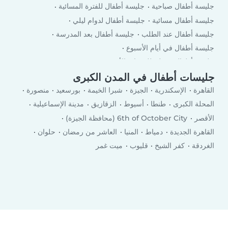
جليسة أطفال صباحية
جليسة أطفال للفترة المسائية
جليسة أطفال مسائية
جليسة أطفال لدوام ليلي
جليسة أطفال عند الطلب
جليسة أطفال بعد المدرسة
جليسة أطفال في أيام الأسبوع
جليسة أطفال في لعطلة نهاية الأسبوع
جليسات أطفال في المدن الكبرى
القاهرة
الإسكندرية
الجيزة
شبرا الخيمة
بورسعيد
منصورة
المحلة الكبرى
طنطا
أسيوط
الزقازيق
مدينة الإسماعيلية
الأقصر
6th of October City (محافظة الجيزة)
القاهرة الجديدة
دمياط
المنيا
العاشر من رمضان
حلوان
الغردقة
كفر الشيخ
قليوب
ميت غمر