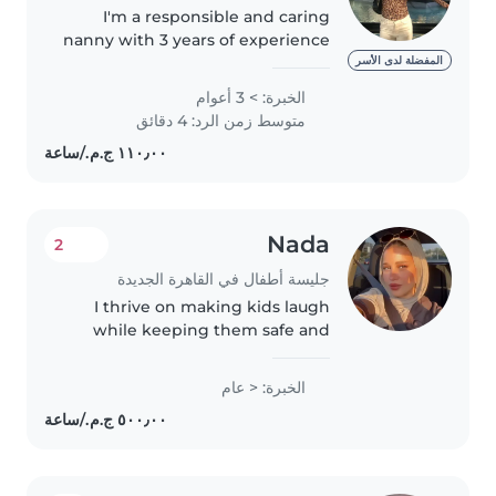
I'm a responsible and caring
nanny with 3 years of experience
looking after babies,
المفضلة لدى الأسر
preschoolers, and
الخبرة: > 3 أعوام
gradeschoolers. I hold a diploma
متوسط زمن الرد: 4 دقائق
and am certified in first aid. I
enjoy drawing,..
Nada
2
جليسة أطفال في القاهرة الجديدة
I thrive on making kids laugh
while keeping them safe and
engaged—whether through
stories, music, or games. With a
الخبرة: < عام
dynamic approach to childcare
and a knack for cooking, I'd love
to..