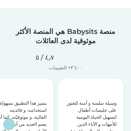
منصة Babysits هي المنصة الأكثر
موثوقية لدى العائلات
٤٫٧ / ٥
٣٬٤٠٠+ التقييمات
وسيلة سلسة و آمنة للعثور
يتميز هذا التطبيق بسهولة
على جليسات أطفال
استخدامه، و فائديته
لتسهيل الحياة اليومية
العالية، و موثوقيّته. كما أن
للأمهات و الآباء الذين
يضم العديد من أنظمة