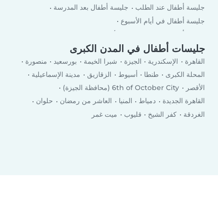
جليسة أطفال عند الطلب
جليسة أطفال بعد المدرسة
جليسة أطفال في أيام الأسبوع
جليسة أطفال في لعطلة نهاية الأسبوع
جليسات أطفال في المدن الكبرى
القاهرة
الإسكندرية
الجيزة
شبرا الخيمة
بورسعيد
منصورة
المحلة الكبرى
طنطا
أسيوط
الزقازيق
مدينة الإسماعيلية
الأقصر
6th of October City (محافظة الجيزة)
القاهرة الجديدة
دمياط
المنيا
العاشر من رمضان
حلوان
الغردقة
كفر الشيخ
قليوب
ميت غمر