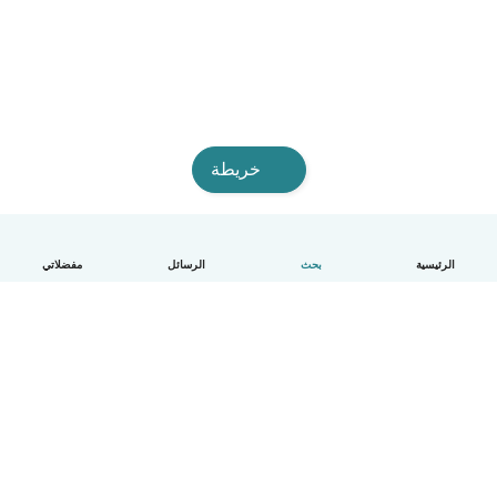
خريطة
الرئيسية
بحث
الرسائل
مفضلاتي
العربية
آلية العمل
مساعدة
الشروط و الخصوصية
الأسعار
تفاصيل الشركة
Babysits للشركات
معايير المجتمع