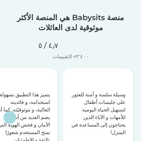
منصة Babysits هي المنصة الأكثر
موثوقية لدى العائلات
٤٫٧ / ٥
٣٬٤٠٠+ التقييمات
وسيلة سلسة و آمنة للعثور
يتميز هذا التطبيق بسهولة
على جليسات أطفال
استخدامه، و فائديته
لتسهيل الحياة اليومية
العالية، و موثوقيّته. كما أن
للأمهات و الآباء الذين
يضم العديد من أنظمة
يحتاجون إلى المساعدة في
الأمان و فحص الهوية التي
المنزل!
تمنح المستخدم شعورًا
بالثقة و الاطمئنان.