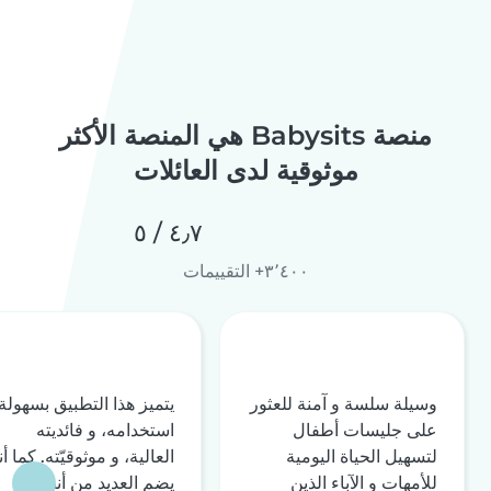
منصة Babysits هي المنصة الأكثر
موثوقية لدى العائلات
٤٫٧ / ٥
٣٬٤٠٠+ التقييمات
وسيلة سلسة و آمنة للعثور
يتميز هذا التطبيق بسهولة
على جليسات أطفال
استخدامه، و فائديته
لتسهيل الحياة اليومية
العالية، و موثوقيّته. كما أن
للأمهات و الآباء الذين
يضم العديد من أنظمة