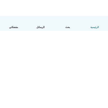
الرئيسية
بحث
الرسائل
مفضلاتي
العربية
آلية العمل
مساعدة
الشروط و الخصوصية
الأسعار
تفاصيل الشركة
Babysits للشركات
معايير المجتمع
© Babysits B.V.