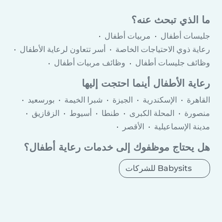
ما الذي تبحث عنه؟
جليسات أطفال
مربيات أطفال
رعاية ذوي الاحتياجات الخاصة
أسر تتعاون لرعاية الأطفال
وظائف جليسات أطفال
وظائف مربيات أطفال
وكالات رعاية الأطفال
رعاية الأطفال أينما احتجت إليها
القاهرة
الإسكندرية
الجيزة
شبرا الخيمة
بورسعيد
منصورة
المحلة الكبرى
طنطا
أسيوط
الزقازيق
مدينة الإسماعيلية
الأقصر
6th of October City (محافظة الجيزة)
القاهرة الجديدة
هل يحتاج موظفوك إلى خدمات رعاية أطفال؟
دمياط
المنيا
العاشر من رمضان
حلوان
الغردقة
كفر الشيخ
قليوب
ميت غمر
Babysits للشركات