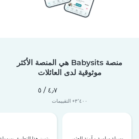
منصة Babysits هي المنصة الأكثر
موثوقية لدى العائلات
٤٫٧ / ٥
٣٬٤٠٠+ التقييمات
وسيلة سلسة و آمنة للعثور
يتميز هذا التطبيق بسهولة