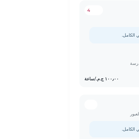
4
درسة
عبور