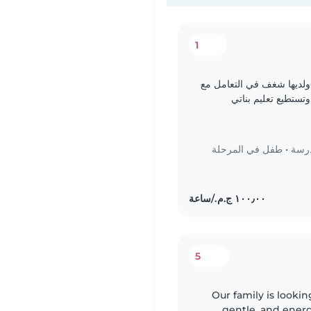
1
ولديها شغف في التعامل مع
تستطيع تعليم بناتي
ميهم وتعطيهم..
درسة
•
طفل في المرحلة
5
Our family is lookin
gentle, and energ