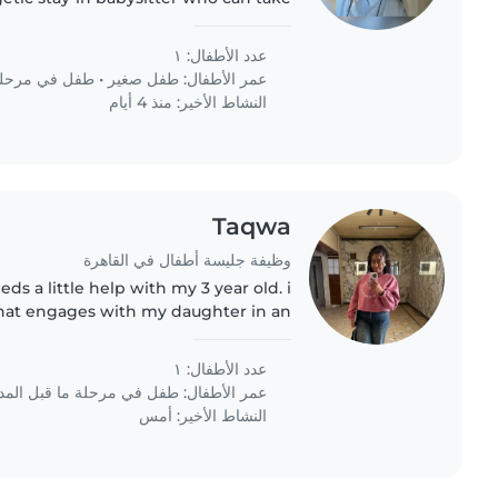
year old. We need a babysitter who is
comfortable with..
عدد الأطفال: ١
عمر الأطفال:
طفل صغير
•
طفل في مرحلة 
النشاط الأخير: منذ 4 أيام
Taqwa
وظيفة جليسة أطفال في القاهرة
ds a little help with my 3 year old. i
that engages with my daughter in an
y. i am looking for a consistent long
term babysitter...
عدد الأطفال: ١
عمر الأطفال:
طفل في مرحلة ما قبل الم
النشاط الأخير: أمس