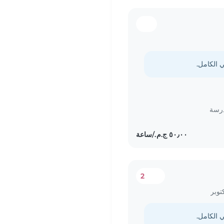
درسة
2
توبر