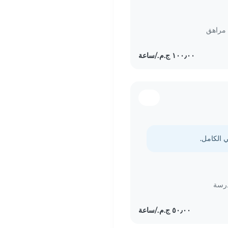
مراهق
درسة