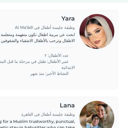
Yara
وظيفة جليسة أطفال في Al Ma‘ādī
ابحث عن مربية اطفال تكون متفهمة ومتعلمة 
الاطفال وترحب بالأطفال الاشقياء والشغوفين و
والحفاظ عليهم وتستطيع أن تقدم لهم طعام وتح
عدد الأطفال: ٢
عمر الأطفال:
طفل في مرحلة ما قبل الم
الابتدائية
النشاط الأخير: منذ شهر
Lana
وظيفة جليسة أطفال في القاهرة
g for a Muslim trustworthy, punctual,
etic stay-in babysitter who can take