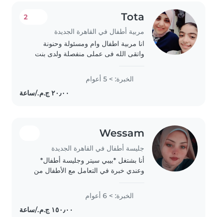
Tota
2
مربية أطفال في القاهرة الجديدة
انا مربية اطفال وام ومسئولة وحنونة
واتقى الله فى عملى منفصلة ولدى بنت
15عام اريد عائلة محترمة لشخصين للعمل
معهم وتوفير لهم سبل الراحة بمرتب واحد
الخبرة: > 5 أعوام
فقط
Wessam
جليسة أطفال في القاهرة الجديدة
أنا بشتغل *بيبي سيتر وجليسة أطفال*
وعندي خبرة في التعامل مع الأطفال من
مختلف الأعمار. بعرف أتعامل معاهم بحب
وصبر، وبخلي بالي من أكلهم ونومهم
الخبرة: > 6 أعوام
ومذاكرتهم، وبهتم بسلامتهم طول الوقت.