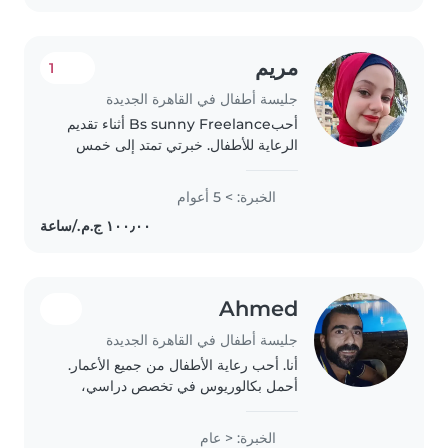
مريم
1
جليسة أطفال في القاهرة الجديدة
أحبBs sunny Freelance أثناء تقديم
الرعاية للأطفال. خبرتي تمتد إلى خمس
سنوات مع أطفال من جميع الأعمار، بدءًا
من الرضع وصولاً إلى الأطفال في سن
الخبرة: > 5 أعوام
المدرسة. لدي خلفية جامعية في
الدراسات الإسلامية...
Ahmed
جليسة أطفال في القاهرة الجديدة
أنا. أحب رعاية الأطفال من جميع الأعمار.
أحمل بكالوريوس في تخصص دراسي،
ولدي القدرة على التعامل بروح مرحة
وصبور. أستطيع مساعدتك في أداء
الخبرة: < عام