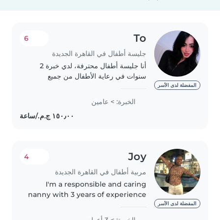
To
6
جليسة أطفال في القاهرة الجديدة
أنا جليسة أطفال محترفة، لدي خبرة 2
سنوات في رعاية الأطفال من جميع
الأعمار. أنا صبور، مسؤول، وحنون. يمكنني
المفضلة لدى الأسر
مساعدتك في رعاية طفلك، سواء كان
الخبرة: > عامين
رضيعًا، طفلًا في مرحلة ما قبل المدرسة،
أو مراهقًا...
Joy
4
مربية أطفال في القاهرة الجديدة
I'm a responsible and caring
nanny with 3 years of experience
looking after babies,
المفضلة لدى الأسر
preschoolers, and
الخبرة: > 3 أعوام