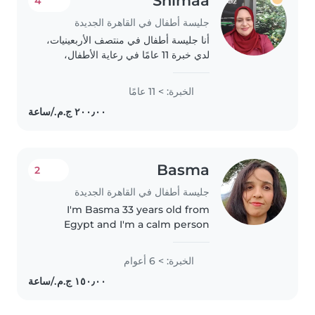
Shimaa
4
جليسة أطفال في القاهرة الجديدة
أنا جليسة أطفال في منتصف الأربعينيات،
لدي خبرة 11 عامًا في رعاية الأطفال،
خاصة مع الأطفال في سن المدرسة. لدي
درجة بكالوريوس في الآداب، وأتمنى أن
الخبرة: > 11 عامًا
أكون قادرة على مساعدتك في رعاية
أطفالك...
Basma
2
جليسة أطفال في القاهرة الجديدة
I'm Basma 33 years old from
Egypt and I'm a calm person
with a regulated nervous
system-- I read alot about child
الخبرة: > 6 أعوام
care and I can have good time
with them .. we can do so much
together..