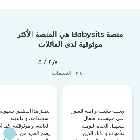
منصة Babysits هي المنصة الأكثر
موثوقية لدى العائلات
٤٫٧ / ٥
٣٬٤٠٠+ التقييمات
وسيلة سلسة و آمنة للعثور
يتميز هذا التطبيق بسهولة
على جليسات أطفال
استخدامه، و فائديته
لتسهيل الحياة اليومية
العالية، و موثوقيّته. كما أن
للأمهات و الآباء الذين
يضم العديد من أنظمة