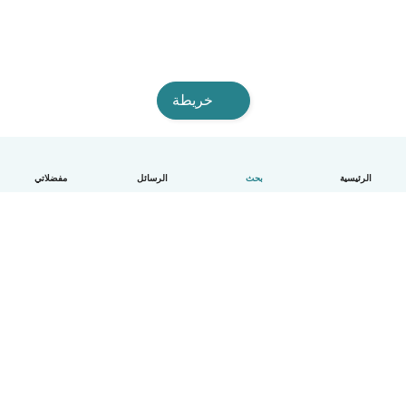
خريطة
الرئيسية
بحث
الرسائل
مفضلاتي
العربية
آلية العمل
مساعدة
الشروط و الخصوصية
الأسعار
تفاصيل الشركة
Babysits للشركات
معايير المجتمع