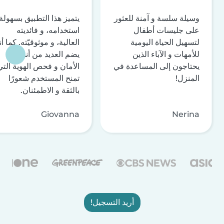
وسيلة سلسة و آمنة للعثور
يتميز هذا التطبيق بسهولة
على جليسات أطفال
استخدامه، و فائديته
لتسهيل الحياة اليومية
العالية، و موثوقيّته. كما أن
للأمهات و الآباء الذين
يضم العديد من أنظمة
يحتاجون إلى المساعدة في
الأمان و فحص الهوية التي
المنزل!
تمنح المستخدم شعورًا
بالثقة و الاطمئنان.
Giovanna
Nerina
أريد التسجيل!