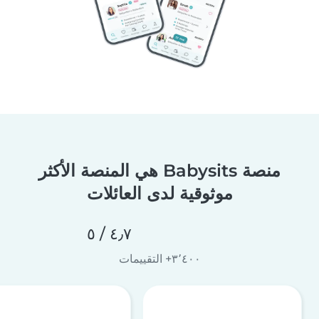
منصة Babysits هي المنصة الأكثر
موثوقية لدى العائلات
٤٫٧ / ٥
٣٬٤٠٠+ التقييمات