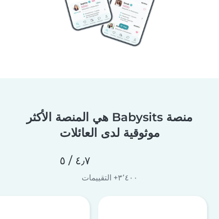
منصة Babysits هي المنصة الأكثر
موثوقية لدى العائلات
٤٫٧ / ٥
٣٬٤٠٠+ التقييمات