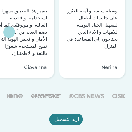
وسيلة سلسة و آمنة للعثور
يتميز هذا التطبيق بسهولة
على جليسات أطفال
استخدامه، و فائديته
لتسهيل الحياة اليومية
العالية، و موثوقيّته. كما أن
للأمهات و الآباء الذين
يضم العديد من أنظمة
يحتاجون إلى المساعدة في
الأمان و فحص الهوية التي
المنزل!
تمنح المستخدم شعورًا
بالثقة و الاطمئنان.
Giovanna
Nerina
أريد التسجيل!