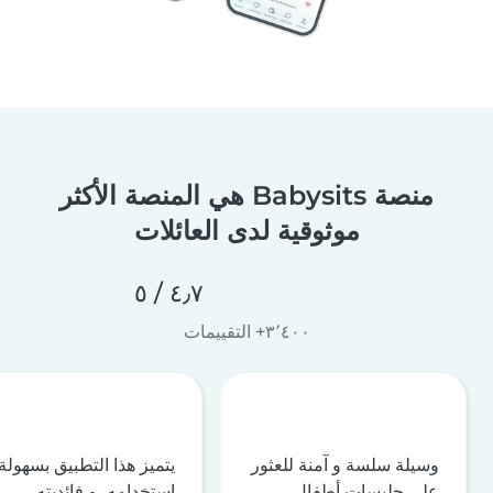
منصة Babysits هي المنصة الأكثر
موثوقية لدى العائلات
٤٫٧ / ٥
٣٬٤٠٠+ التقييمات
وسيلة سلسة و آمنة للعثور
يتميز هذا التطبيق بسهولة
على جليسات أطفال
استخدامه، و فائديته