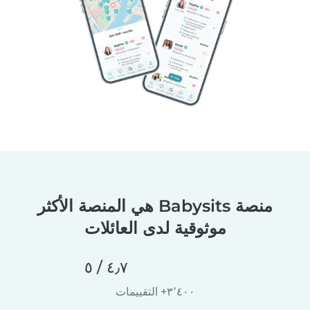
منصة Babysits هي المنصة الأكثر
موثوقية لدى العائلات
٤٫٧ / ٥
٣٬٤٠٠+ التقييمات