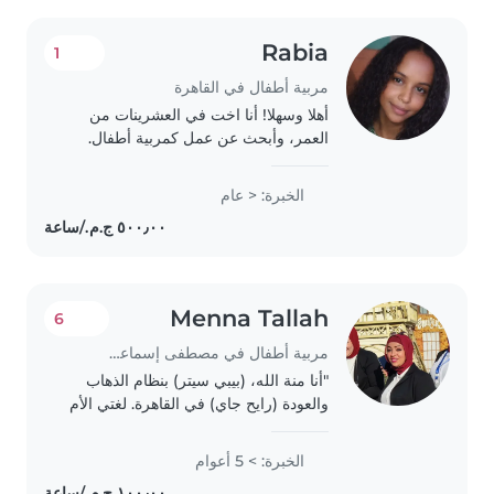
Rabia
1
مربية أطفال في القاهرة
أهلا وسهلا! أنا اخت في العشرينات من
العمر، وأبحث عن عمل كمربية أطفال.
لدي خبرة في رعاية الأطفال في مرحلة ما
قبل المدرسة والطفولة المبكرة، وأحب
الخبرة: < عام
اللعب مع الأطفال. أنا أدرس حاليًا في
الثانويه..
Menna Tallah
6
مربية أطفال في مصطفى إسماعيل
"أنا منة الله، (بيبي سيتر) بنظام الذهاب
والعودة (رايح جاي) في القاهرة. لغتي الأم
هي العربية، وأتحدث الإنجليزية بأساسيات
جيدة جداً للتواصل والتعليم البسيط
الخبرة: > 5 أعوام
للأطفال. لدي خبرة ممتازة وصبر..