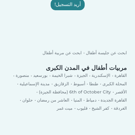
أريد التسجيل!
ابحث عن جليسة أطفال
ابحث عن مربية أطفال
مربيات أطفال في المدن الكبرى
القاهرة
الإسكندرية
الجيزة
شبرا الخيمة
بورسعيد
منصورة
المحلة الكبرى
طنطا
أسيوط
الزقازيق
مدينة الإسماعيلية
الأقصر
6th of October City (محافظة الجيزة)
القاهرة الجديدة
دمياط
المنيا
العاشر من رمضان
حلوان
الغردقة
كفر الشيخ
قليوب
ميت غمر