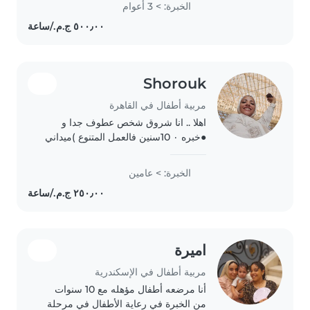
الخبرة: > 3 أعوام
وتنمية الطفولة، وأمتلك خبرة عملية في
دعم..
Shorouk
مربية أطفال في القاهرة
اهلا .. انا شروق شخص عطوف جدا و
●خبره ٠ 10سنين فالعمل المتنوع )ميداني
مكتبي تطوعي خدمه عملاء تدريب( ▪︎خبره
3 سنين ف التربيه الايجابيه وتعليم الاطفال
الخبرة: > عامين
وتدريس الدروس الدينيه والاحاديث..
اميرة
مربية أطفال في الإسكندرية
أنا مرضعه أطفال مؤهله مع 10 سنوات
من الخبرة في رعاية الأطفال في مرحلة