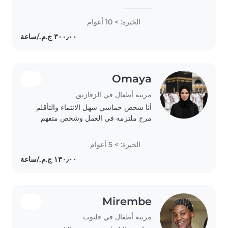
الحضانة. لدي خبرة في التعامل مع
الأطفال الذين يعانون من ADHD. أنا
الخبرة: > 10 أعوام
متحدثة للغة العربية والعبرية. لدي طفل
لي، مما..
Omaya
مربية أطفال في الزقازيق
أنا شخص حماسي سهل الانتماء والتأقلم
مرح ملتزمه في العمل وشخص متفهم
الخبرة: > 5 أعوام
Mirembe
مربية أطفال في قليوب