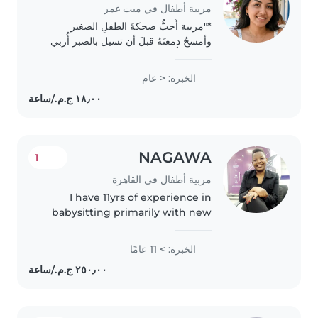
مربية أطفال في ميت غمر
*"مربية أُحبُّ ضحكةَ الطفلِ الصغير
وأمسحُ دمعتَهُ قبلَ أن تسيل بالصبرِ أُربي
وبالحُبِّ أُغني وأحميهِ من كلِّ شرٍّ ودخيل
إذا بكى ضممتُهُ وواسيتهُ وإذا ضحكَ
الخبرة: < عام
ضحكتُ معه أنا أمانُهُ حينَ يحتاجُني
وفرحتُهُ هي ربحي ومعه..
NAGAWA
1
مربية أطفال في القاهرة
I have 11yrs of experience in
babysitting primarily with new
born/babies and toddlers. I also
have experience with special
الخبرة: > 11 عامًا
needs children. I'm creative,
patient, kind, funny, gentle..