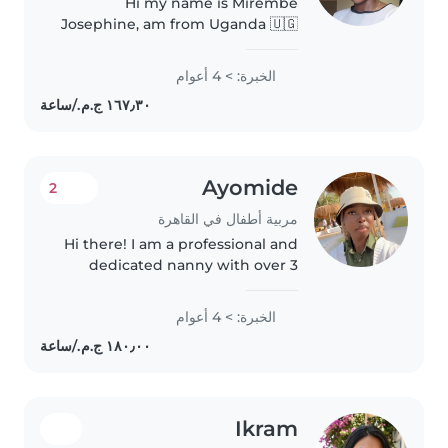
Hi my name is Mirembe
Josephine, am from Uganda 🇺🇬
working in Saudi Arabia Riyadh, I
have experience of four years,
الخبرة: > 4 أعوام
working in one house ,am kind,
understanding, my work is to
take..
Ayomide
2
مربية أطفال في القاهرة
Hi there! I am a professional and
dedicated nanny with over 3
years of full-time experience
managing the daily routines and
الخبرة: > 4 أعوام
activities of multiple children. As
a parent myself, I understand..
Ikram