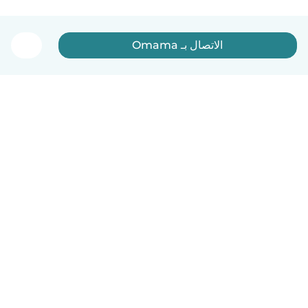
الاتصال بـ Omama
العربية
آلية العمل
مساعدة
الشروط و الخصوصية
الأسعار
تفاصيل الشركة
Babysits للشركات
معايير المجتمع