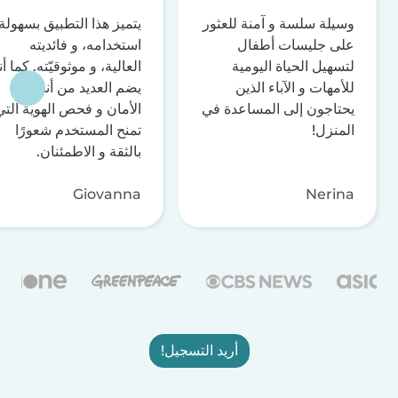
وسيلة سلسة و آمنة للعثور
يتميز هذا التطبيق بسهولة
على جليسات أطفال
استخدامه، و فائديته
لتسهيل الحياة اليومية
العالية، و موثوقيّته. كما أن
للأمهات و الآباء الذين
يضم العديد من أنظمة
يحتاجون إلى المساعدة في
الأمان و فحص الهوية التي
المنزل!
تمنح المستخدم شعورًا
بالثقة و الاطمئنان.
Giovanna
Nerina
أريد التسجيل!