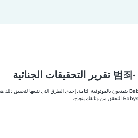
نسعى جاهدين لتعزيز ثقتكم بأن جميع مستخدمي منصة Babysits يتمتعون بالموثوقية التامة. إحدى الطرق ال