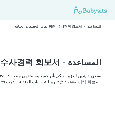
المساعدة
범죄· 수사경력 회보서 تقرير التحقيقات الجنائية
المساعدة - 범죄· 수사경력 회보서 تقرير التحقيقات الجنائية
"범죄· 수사경력 회보서 تقرير التحقيقات الجنائية ". أتمت Babysits التحقق من وثائقك بنجاح.