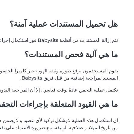
هل تحميل المستندات عملية آمنة؟
تتم إزالة المستندات من أنظمة Babysits فور استكمال إجراءات التحقق. نلتزم بخصوصية بياناتك، و لن يتم تداول مستنداتك مع أي أطراف خارجية أو مستخدمين آخرين لأي سبب.
ما هي آلية فحص المستندات؟
يقوم المستخدمون برفع صورة وثيقة الهوية عبر كاميرا الحاسوب أ
المستند لمراجعة إضافية من قبل فريق Babysits.
تكتمل عملية التحقق عادةً بوقت قياسي، إلا أن المراجعة اليدو
ما هي القيود المتعلقة بإجراءات التحق
إن استكمال هذه العملية لا يشكل تزكية لأي عضو، و لا يضمن ص
من تاريخ الميلاد و صلاحية الوثيقة، مع ضرورة الاعتماد على تق