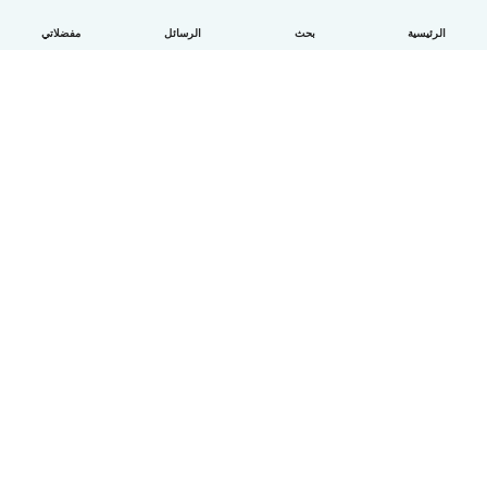
الرئيسية
بحث
الرسائل
مفضلاتي
العربية
آلية العمل
مساعدة
الشروط و الخصوصية
الأسعار
تفاصيل الشركة
Babysits للشركات
معايير المجتمع