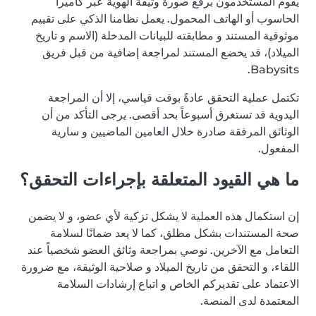
يقوم المستخدمون برفع صورة وثيقة الهوية عبر كاميرا
الحاسوب أو الهاتف المحمول. يعمل نظامنا الذكي على تقييم
موثوقية المستند و مطابقته للبيانات المدخلة (الاسم و تاريخ
الميلاد)، قد يخضع المستند لمراجعة إضافية من قبل فريق
Babysits.
تكتمل عملية التحقق عادةً بوقت قياسي، إلا أن المراجعة
اليدوية قد تستغرق أسبوعاً بحد أقصى. يرجى التأكد من أن
الوثائق المرفقة صادرة خلال العامين الماضيين و سارية
المفعول.
ما هي القيود المتعلقة بإجراءات التحقق؟
إن استكمال هذه العملية لا يشكل تزكية لأي عضو، و لا يضمن
صحة المستندات بشكل مطلق، كما لا يعد ضمانًا لسلامة
التعامل مع الآخرين. نوصي بمراجعة وثائق العضو شخصياً عند
اللقاء، و التحقق من تاريخ الميلاد و صلاحية الوثيقة، مع ضرورة
الاعتماد على تقديركم الخاص و اتباع إرشادات السلامة
المعتمدة لدى المنصة.