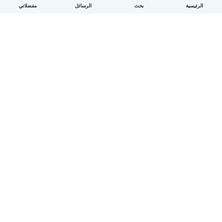
الرئيسية
بحث
الرسائل
مفضلاتي
العربية
آلية العمل
مساعدة
الشروط و الخصوصية
الأسعار
تفاصيل الشركة
Babysits للشركات
معايير المجتمع