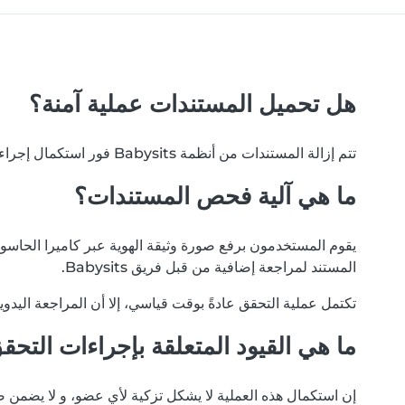
هل تحميل المستندات عملية آمنة؟
تتم إزالة المستندات من أنظمة Babysits فور استكمال إجراءات التحقق. نلتزم بخصوصية بياناتك، و لن يتم تداول مستنداتك مع أي أطراف خارجية أو مستخدمين آخرين لأي سبب.
ما هي آلية فحص المستندات؟
يقوم المستخدمون برفع صورة وثيقة الهوية عبر كاميرا الحاسوب أ
المستند لمراجعة إضافية من قبل فريق Babysits.
تكتمل عملية التحقق عادةً بوقت قياسي، إلا أن المراجعة اليدو
ما هي القيود المتعلقة بإجراءات التحق
إن استكمال هذه العملية لا يشكل تزكية لأي عضو، و لا يضمن ص