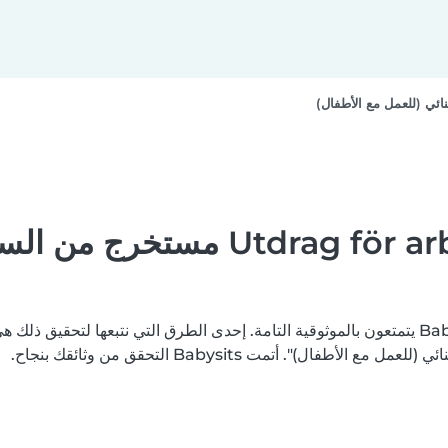
المساعدة - ag för arbete med barn
نسعى جاهدين لتعزيز ثقتكم بأن جميع مستخدمي منصة Babysits يتمتعون بالموثوقية التامة. إحدى الطرق الت