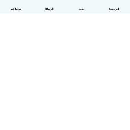
الرئيسية
بحث
الرسائل
مفضلاتي
العربية
آلية العمل
مساعدة
الشروط و الخصوصية
الأسعار
تفاصيل الشركة
Babysits للشركات
معايير المجتمع