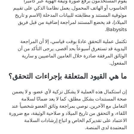
يقوم المستخدمون برفع صورة وثيقة الهوية عبر كاميرا
الحاسوب أو الهاتف المحمول. يعمل نظامنا الذكي على تقييم
موثوقية المستند و مطابقته للبيانات المدخلة (الاسم و تاريخ
الميلاد)، قد يخضع المستند لمراجعة إضافية من قبل فريق
Babysits.
تكتمل عملية التحقق عادةً بوقت قياسي، إلا أن المراجعة
اليدوية قد تستغرق أسبوعاً بحد أقصى. يرجى التأكد من أن
الوثائق المرفقة صادرة خلال العامين الماضيين و سارية
المفعول.
ما هي القيود المتعلقة بإجراءات التحقق؟
إن استكمال هذه العملية لا يشكل تزكية لأي عضو، و لا يضمن
صحة المستندات بشكل مطلق، كما لا يعد ضمانًا لسلامة
التعامل مع الآخرين. نوصي بمراجعة وثائق العضو شخصياً عند
اللقاء، و التحقق من تاريخ الميلاد و صلاحية الوثيقة، مع ضرورة
الاعتماد على تقديركم الخاص و اتباع إرشادات السلامة
المعتمدة لدى المنصة.