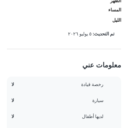
الظهر
المساء
الليل
تم التحديث:
٥ يوليو ٢٠٢٦
معلومات عني
رخصة قيادة
لا
سيارة
لا
لديها أطفال
لا