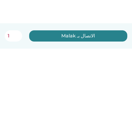
الاتصال بـ Malak
1
العربية
آلية العمل
مساعدة
الشروط و الخصوصية
الأسعار
تفاصيل الشركة
Babysits للشركات
معايير المجتمع