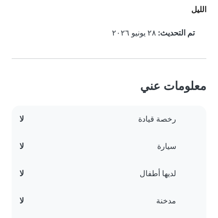
الليل
تم التحديث:
٢٨ يونيو ٢٠٢٦
معلومات عني
رخصة قيادة
لا
سيارة
لا
لديها أطفال
لا
مدخنة
لا