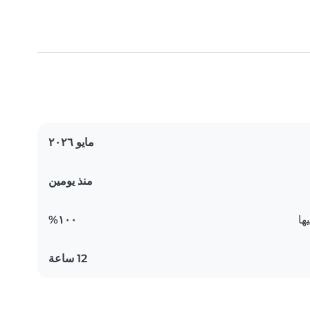
مايو ٢٠٢٦
منذ يومين
ها
١٠٠%
12 ساعة