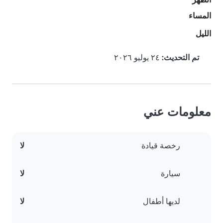
المساء
الليل
تم التحديث:
٢٤ يوليو ٢٠٢٦
معلومات عني
رخصة قيادة
لا
سيارة
لا
لديها أطفال
لا