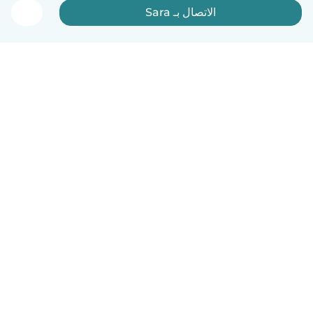
الاتصال بـ Sara
العربية
آلية العمل
مساعدة
الشروط و الخصوصية
الأسعار
تفاصيل الشركة
Babysits للشركات
معايير المجتمع
© Babysits B.V.