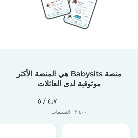
منصة Babysits هي المنصة الأكثر
موثوقية لدى العائلات
٤٫٧ / ٥
٣٬٤٠٠+ التقييمات