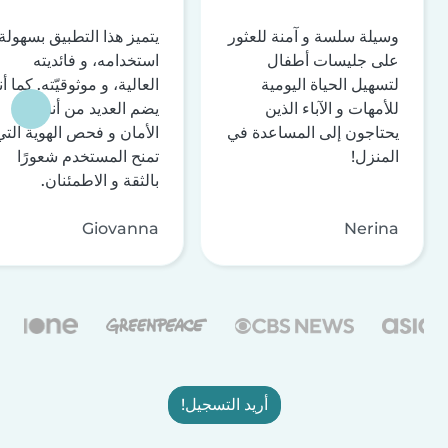
وسيلة سلسة و آمنة للعثور
يتميز هذا التطبيق بسهولة
على جليسات أطفال
استخدامه، و فائديته
لتسهيل الحياة اليومية
العالية، و موثوقيّته. كما أن
للأمهات و الآباء الذين
يضم العديد من أنظمة
يحتاجون إلى المساعدة في
الأمان و فحص الهوية التي
المنزل!
تمنح المستخدم شعورًا
بالثقة و الاطمئنان.
Giovanna
Nerina
أريد التسجيل!