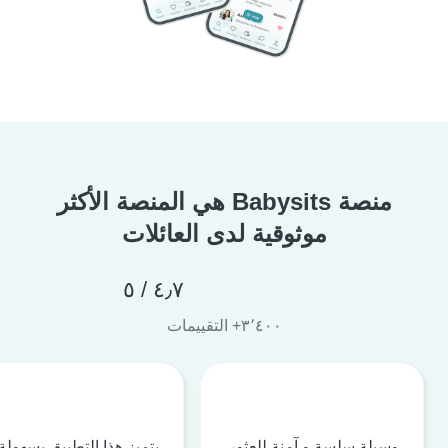
منصة Babysits هي المنصة الأكثر
موثوقية لدى العائلات
٤٫٧ / ٥
٣٬٤٠٠+ التقييمات
وسيلة سلسة و آمنة للعثور
يتميز هذا التطبيق بسهولة