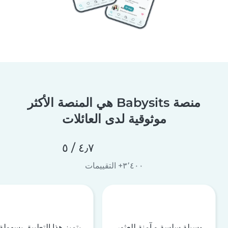
منصة Babysits هي المنصة الأكثر
موثوقية لدى العائلات
٤٫٧ / ٥
٣٬٤٠٠+ التقييمات
وسيلة سلسة و آمنة للعثور
يتميز هذا التطبيق بسهولة