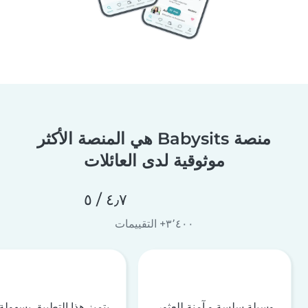
منصة Babysits هي المنصة الأكثر
موثوقية لدى العائلات
٤٫٧ / ٥
٣٬٤٠٠+ التقييمات
وسيلة سلسة و آمنة للعثور
يتميز هذا التطبيق بسهولة