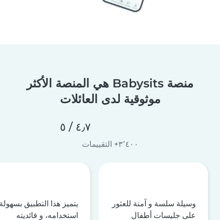
منصة Babysits هي المنصة الأكثر
موثوقية لدى العائلات
٤٫٧ / ٥
٣٬٤٠٠+ التقييمات
وسيلة سلسة و آمنة للعثور
يتميز هذا التطبيق بسهولة
على جليسات أطفال
استخدامه، و فائديته