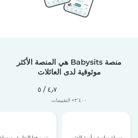
منصة Babysits هي المنصة الأكثر
موثوقية لدى العائلات
٤٫٧ / ٥
٣٬٤٠٠+ التقييمات
وسيلة سلسة و آمنة للعثور
يتميز هذا التطبيق بسهولة