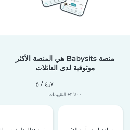
منصة Babysits هي المنصة الأكثر
موثوقية لدى العائلات
٤٫٧ / ٥
٣٬٤٠٠+ التقييمات
وسيلة سلسة و آمنة للعثور
يتميز هذا التطبيق بسهولة