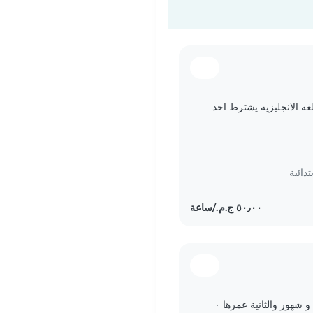
غه الانجليزيه يشترط احد
دائية
أسرة صغيرة .. زوجة وزوج وطفلين الأول سنة و شهور والثانية عمرها ٠