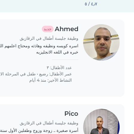
٤٫٧ / ٥
Ahmed
جديد
وظيفة جليسة أطفال في الزقازيق
اسره كويسه ونظيفه وهاذئه ومحتاج اعلمهم الل
خبره في اللغه الانجليزيه
عدد الأطفال: ٣
عمر الأطفال:
رضيع
•
طفل في المرحلة الابت
النشاط الأخير: منذ 4 أيام
Pico
وظيفة جليسة أطفال في الزقازيق