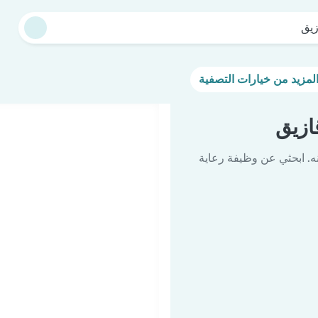
زيق
ازيق
ه. ابحثي عن وظيفة رعاية