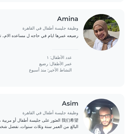
Amina
وظيفة جليسة أطفال في القاهرة
رضيعه عمرها ايام في حاجه ل مساعده الام.. ت
عدد الأطفال: ١
عمر الأطفال:
رضيع
النشاط الأخير: منذ أسبوع
Asim
وظيفة جليسة أطفال في القاهرة
我们希望 العثور على جليسة أطفال أو مربية
البالغ من العمر سنة وثلاث سنوات. نفضل شخ
المنزلية البسيطة مع رعاية مهتمة وصبورة. يتحدث