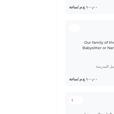
Our family of th
Babysitter or Nan
preschoolers. A f
بل المدرسة
1