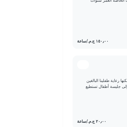
 الخاصة العمر سنوات
ها رعاية طفلينا البالغين
. نحن بحاجة إلى جليسة أطفال تستطيع
مال..