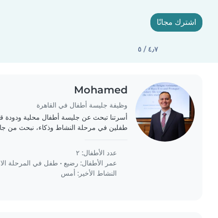
اشترك مجانًا
٤٫٧ / ٥
Mohamed
وظيفة جليسة أطفال في القاهرة
أسرتنا تبحث عن جليسة أطفال محلية ودودة قا
طفلين في مرحلة النشاط وذكاء، نبحث من جاه
المنزلية البسيطة. نرحب بأي من يسعدهم قضاء 
عدد الأطفال: ٢
عمر الأطفال:
رضيع
•
طفل في المرحلة الابت
النشاط الأخير: أمس