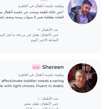
وظيفة جليسة أطفال في القاهرة
"نحن عائلة لطيفة ونبحث عن جليسة أطفال موثو
أغسطس. نحتاج المربية لساعات محددة خلال ال
عدد الأطفال: ٢
عمر الأطفال:
طفل في مرحلة ما قبل الم
النشاط الأخير: اليوم
Shereen
جديد
وظيفة جليسة أطفال في القاهرة
 affectionate toddler needs a caring
e with light chores. Fluent in Arabic
ho can connect with my little one in
my home. Let's..
عدد الأطفال: ١
عمر الأطفال:
طفل صغير
النشاط الأخير: منذ 5 أيام