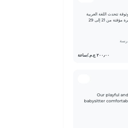
قة تتحدث اللغة العربية
للعناية بطفلينا بعمر 5 سنوات وسنة ونصف لفترة مؤقتة من 21 إلى 29
يوم. يرجى..
درسة
Our playful and
babysitter comfortabl
, I'd love someone w