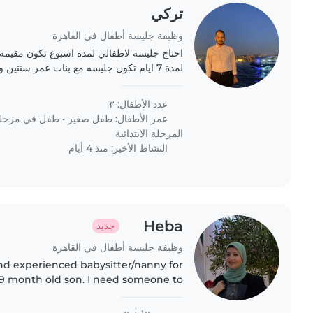
تركي
وظيفة جليسة أطفال في القاهرة
احتاج جليسه لاطفالي لمدة اسبوع تكون مقيمه
لمدة 7 ايام تكون جليسه مع بنات عمر سنتين و سنوات و سنوات
عدد الأطفال: ٣
عمر الأطفال:
طفل صغير
•
طفل في مرحلة 
المرحلة الابتدائية
النشاط الأخير: منذ 4 أيام
Heba
جديد
وظيفة جليسة أطفال في القاهرة
and experienced babysitter/nanny for
 9 month old son. I need someone to
ing outings (malls, kids' play areas,
cafés) while I stay nearby...