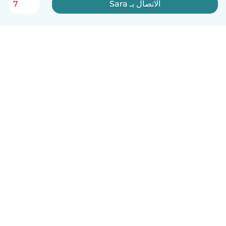
الاتصال بـ Sara
7
العربية
آلية العمل
مساعدة
الشروط و الخصوصية
الأسعار
تفاصيل الشركة
Babysits للشركات
معايير المجتمع
© Babysits B.V.