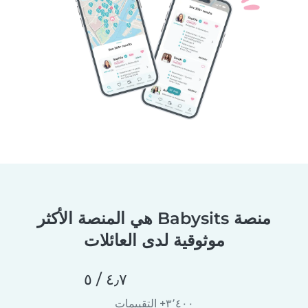
منصة Babysits هي المنصة الأكثر
موثوقية لدى العائلات
٤٫٧ / ٥
٣٬٤٠٠+ التقييمات