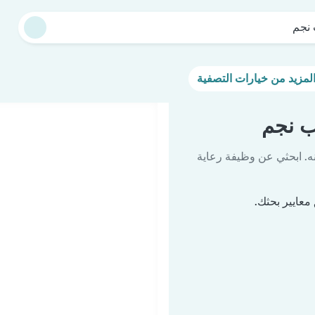
نجم
 نجم
ه. ابحثي عن وظيفة رعاية
معايير بحثك.