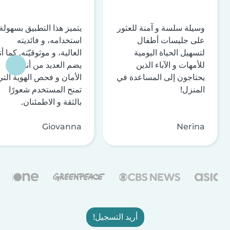
وسيلة سلسة و آمنة للعثور
يتميز هذا التطبيق بسهولة
على جليسات أطفال
استخدامه، و فائديته
لتسهيل الحياة اليومية
العالية، و موثوقيّته. كما أن
للأمهات و الآباء الذين
يضم العديد من أنظمة
يحتاجون إلى المساعدة في
الأمان و فحص الهوية التي
المنزل!
تمنح المستخدم شعورًا
بالثقة و الاطمئنان.
Giovanna
Nerina
أريد التسجيل!