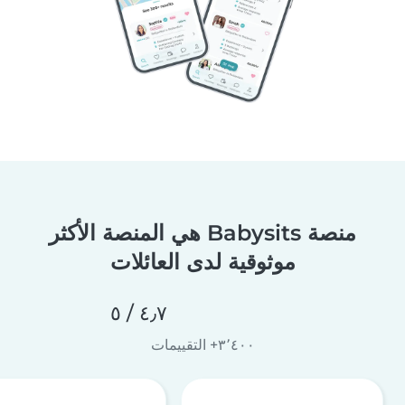
منصة Babysits هي المنصة الأكثر
موثوقية لدى العائلات
٤٫٧ / ٥
٣٬٤٠٠+ التقييمات