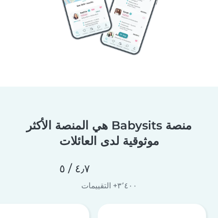
منصة Babysits هي المنصة الأكثر
موثوقية لدى العائلات
٤٫٧ / ٥
٣٬٤٠٠+ التقييمات