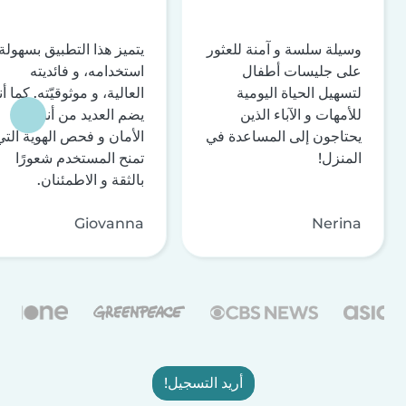
وسيلة سلسة و آمنة للعثور
يتميز هذا التطبيق بسهولة
على جليسات أطفال
استخدامه، و فائديته
لتسهيل الحياة اليومية
العالية، و موثوقيّته. كما أن
للأمهات و الآباء الذين
يضم العديد من أنظمة
يحتاجون إلى المساعدة في
الأمان و فحص الهوية التي
المنزل!
تمنح المستخدم شعورًا
بالثقة و الاطمئنان.
Giovanna
Nerina
أريد التسجيل!