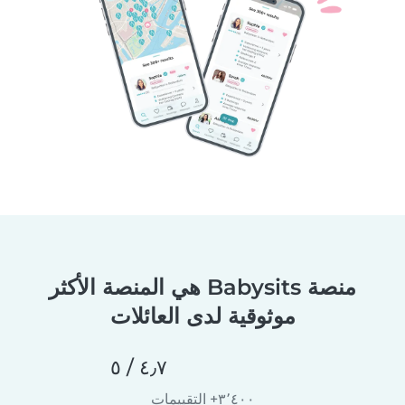
منصة Babysits هي المنصة الأكثر
موثوقية لدى العائلات
٤٫٧ / ٥
٣٬٤٠٠+ التقييمات