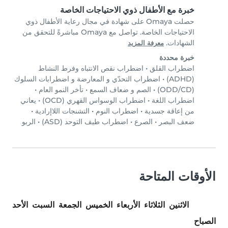
خبرة مع الأطفال ذوي الاحتياجات الخاصة
حصلت Omaya على شهادة في مجال رعاية الأطفال ذوي
الاحتياجات الخاصة. تواصل مع Omaya مباشرةً للتحقق من
الشهادات.
معرفة المزيد
خبرة محددة
اضطراب القلق
•
اضطراب نقص الانتباه وفرط النشاط
(ADHD)
•
اضطراب التحدّي و المعارضة و اضطرابات السلوك
(ODD/CD)
•
الصم و ضعاف السمع
•
تأخر النمو العام
•
اضطراب اللغة
•
اضطراب الوسواس القهري (OCD)
•
يعاني
من إعاقة جسدية
•
اضطراب النوم
•
التشنجات اللاإرادية
•
ضعف البصر
•
الصرع
•
اضطراب طيف التوحد (ASD)
•
الربو
الأوقات المتاحة
الاثنين
الثلاثاء
الأربعاء
الخميس
الجمعة
السبت
الأحد
الصباح