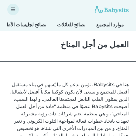
موارد المجتمع
نصائح للعائلات
نصائح لجليسات الأطفال
العمل من أجل المناخ
هنا في Babysits، نؤمن بدعم كل ما يُسهم في بناء مستقبل
أفضل للمجتمع و نسعى لأن يكون كوكبنا مكاناً أفضل لأطفالنا،
الذين يمثلون القلب النابض لمجتمعنا العالمي. و لهذا السبب،
أصبحت Babysits عضوًا في منظمة "قادة من أجل العمل
المناخي"، و هي منظمة تضم شركات ذات رؤية مشتركة
تعهدت باتخاذ خطوات فعالة لمواجهة التلوث الكربوني و تغير
المناخ. و من بين المبادرات الأخرى التي نتبناها هو تخصيص
جزءًا من إيراداتنا للمساهمة في إزالة ثاني أكسيد الكربون من