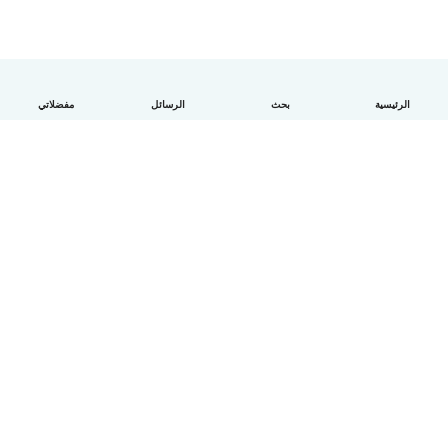
الرئيسية
بحث
الرسائل
مفضلاتي
العربية
آلية العمل
مساعدة
الشروط و الخصوصية
الأسعار
تفاصيل الشركة
Babysits للشركات
معايير المجتمع