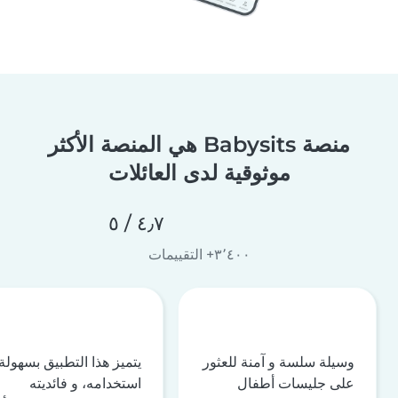
منصة Babysits هي المنصة الأكثر
موثوقية لدى العائلات
٤٫٧ / ٥
٣٬٤٠٠+ التقييمات
وسيلة سلسة و آمنة للعثور
يتميز هذا التطبيق بسهولة
على جليسات أطفال
استخدامه، و فائديته