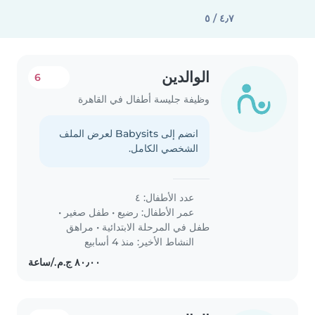
٤٫٧ / ٥
الوالدين
6
وظيفة جليسة أطفال في القاهرة
انضم إلى Babysits لعرض الملف
الشخصي الكامل.
عدد الأطفال: ٤
عمر الأطفال:
رضيع
•
طفل صغير
•
طفل في المرحلة الابتدائية
•
مراهق
النشاط الأخير: منذ 4 أسابيع