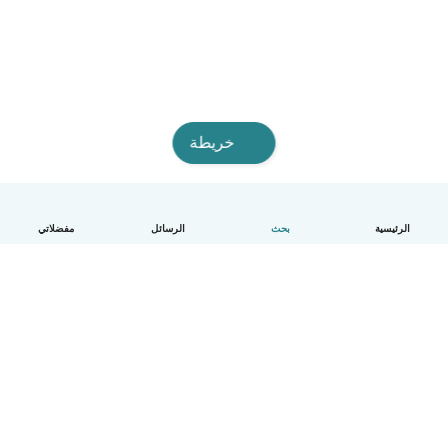
خريطة
الرئيسية
بحث
الرسائل
مفضلاتي
العربية
آلية العمل
مساعدة
الشروط و الخصوصية
الأسعار
تفاصيل الشركة
Babysits للشركات
معايير المجتمع