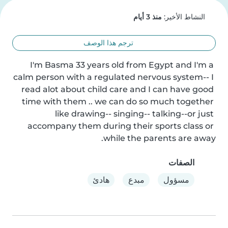
النشاط الأخير:
منذ 3 أيام
ترجم هذا الوصف
I'm Basma 33 years old from Egypt and I'm a 
calm person with a regulated nervous system-- I 
read alot about child care and I can have good 
time with them .. we can do so much together 
like drawing-- singing-- talking--or just 
accompany them during their sports class or 
while the parents are away.
الصفات
مسؤول
مبدع
هادئ