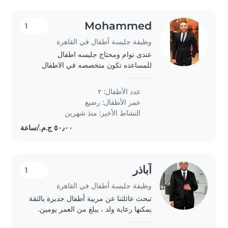
Mohammed
1
وظيفة جليسة أطفال في القاهرة
عندى توام ومحتاج جليسه اطفال
للمساعده تكون متخصصه في الاطفال
الرضع
عدد الأطفال: ٢
عمر الأطفال:
رضيع
النشاط الأخير: منذ شهرين
آباذر
1
وظيفة جليسة أطفال في القاهرة
تبحث عائلتنا عن مربية أطفال جديرة بالثقة
يمكنها رعاية ولد ، يبلغ من العمر يومين.
نحن بحاجة إلى مربية أطفال وتقوم ببعض