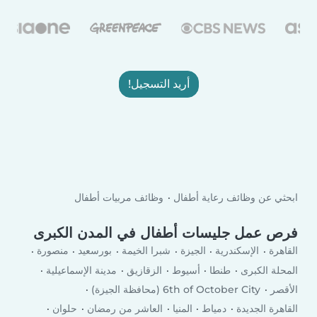
أريد التسجيل!
ابحثي عن وظائف رعاية أطفال
وظائف مربيات أطفال
فرص عمل جليسات أطفال في المدن الكبرى
القاهرة
الإسكندرية
الجيزة
شبرا الخيمة
بورسعيد
منصورة
المحلة الكبرى
طنطا
أسيوط
الزقازيق
مدينة الإسماعيلية
الأقصر
6th of October City (محافظة الجيزة)
القاهرة الجديدة
دمياط
المنيا
العاشر من رمضان
حلوان