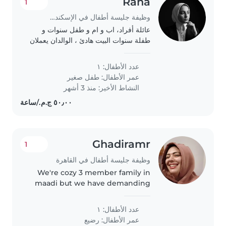
Rana
1
وظيفة جليسة أطفال في الإسكندرية
عائلة أفراد، اب و ام و طفل سنوات و
طفلة سنوات البيت هادئ ، الوالدان يعملان
، نحتاج المربية للجلوس مع الطفلة وقت
محدد في اليوم لحين انتهاء من الشغل ،
عدد الأطفال: ١
السكن قريب من كارفور سيتي سنتر..
عمر الأطفال:
طفل صغير
النشاط الأخير: منذ 3 أشهر
Ghadiramr
1
وظيفة جليسة أطفال في القاهرة
We're cozy 3 member family in
maadi but we have demanding
jobs and we need someone to
take care of the baby overnight
عدد الأطفال: ١
عمر الأطفال:
رضيع