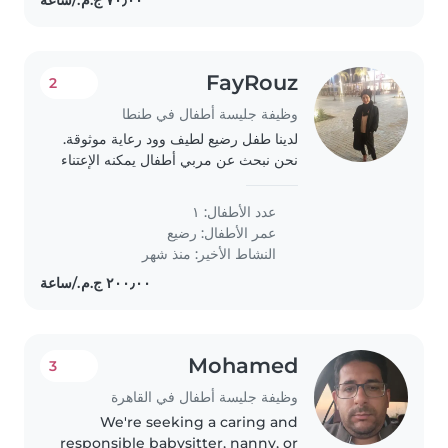
FayRouz
2
وظيفة جليسة أطفال في طنطا
لدينا طفل رضيع لطيف وود رعاية موثوقة.
نحن نبحث عن مربي أطفال يمكنه الإعتناء
بطفلنا في منزلنا. يرجى الاتصال بنا للقاء
أولي ومناقشة احتياجاتنا طفل مواليد
عدد الأطفال: ١
٢٠٢٥ طفل رضيع اريد ثلاث او اربع..
عمر الأطفال:
رضيع
النشاط الأخير: منذ شهر
Mohamed
3
وظيفة جليسة أطفال في القاهرة
We're seeking a caring and
responsible babysitter, nanny, or