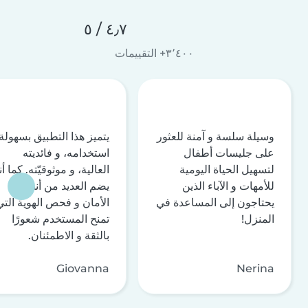
٤٫٧ / ٥
٣٬٤٠٠+ التقييمات
وسيلة سلسة و آمنة للعثور
يتميز هذا التطبيق بسهولة
على جليسات أطفال
استخدامه، و فائديته
لتسهيل الحياة اليومية
العالية، و موثوقيّته. كما أن
للأمهات و الآباء الذين
يضم العديد من أنظمة
يحتاجون إلى المساعدة في
الأمان و فحص الهوية التي
المنزل!
تمنح المستخدم شعورًا
بالثقة و الاطمئنان.
Giovanna
Nerina