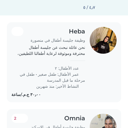
٤٫٧ / ٥
Heba
وظيفة جليسة أطفال في منصورة
نحن عائلة نبحث عن جليسة أطفال
محترفة وموثوقة لرعاية أطفالنا اللطيفين،
الذين في سن الرضاعة والحداثة. نحن
نفضل شخصا راغبا في العمل في منزلنا.
عدد الأطفال: ٢
أطفالنا نشيطون ومرحون وذكيون. إن كنت
عمر الأطفال:
طفل صغير
•
طفل في
مهتمًا،..
مرحلة ما قبل المدرسة
النشاط الأخير: منذ شهرين
Omnia
2
وظيفة جليسة أطفال في الإسكندرية