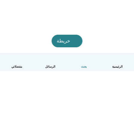
خريطة
الرئيسية
بحث
الرسائل
مفضلاتي
العربية
آلية العمل
مساعدة
الشروط و الخصوصية
الأسعار
تفاصيل الشركة
Babysits للشركات
معايير المجتمع