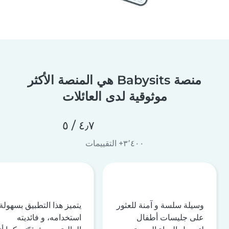
منصة Babysits هي المنصة الأكثر
موثوقية لدى العائلات
٤٫٧ / ٥
٣٬٤٠٠+ التقييمات
وسيلة سلسة و آمنة للعثور
يتميز هذا التطبيق بسهولة
على جليسات أطفال
استخدامه، و فائديته