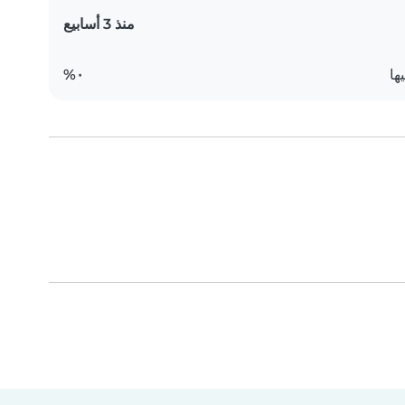
منذ 3 أسابيع
ها
٠%