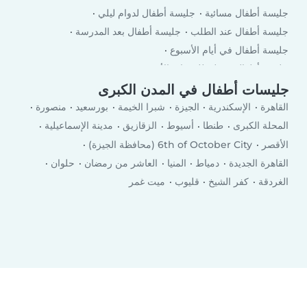
جليسة أطفال مسائية
جليسة أطفال لدوام ليلي
جليسة أطفال عند الطلب
جليسة أطفال بعد المدرسة
جليسة أطفال في أيام الأسبوع
جليسة أطفال في لعطلة نهاية الأسبوع
جليسات أطفال في المدن الكبرى
القاهرة
الإسكندرية
الجيزة
شبرا الخيمة
بورسعيد
منصورة
المحلة الكبرى
طنطا
أسيوط
الزقازيق
مدينة الإسماعيلية
الأقصر
6th of October City (محافظة الجيزة)
القاهرة الجديدة
دمياط
المنيا
العاشر من رمضان
حلوان
الغردقة
كفر الشيخ
قليوب
ميت غمر