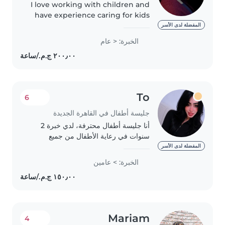
I love working with children and
have experience caring for kids
from age 2 to primary school. I'm
المفضلة لدى الأسر
patient, responsible, and speak
الخبرة: < عام
both Arabic and English. I enjoy
keeping children..
To
6
جليسة أطفال في القاهرة الجديدة
أنا جليسة أطفال محترفة، لدي خبرة 2
سنوات في رعاية الأطفال من جميع
الأعمار. أنا صبور، مسؤول، وحنون. يمكنني
المفضلة لدى الأسر
مساعدتك في رعاية طفلك، سواء كان
الخبرة: > عامين
رضيعًا، طفلًا في مرحلة ما قبل المدرسة،
أو مراهقًا...
Mariam
4