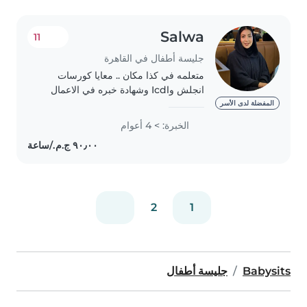
Salwa
11
جليسة أطفال في القاهرة
متعلمه في كذا مكان .. معايا كورسات
انجلش وIcdl وشهادة خبره في الاعمال
التمريضيه سنوات .. خبره بيبي سيتر
المفضلة لدى الأسر
سنوات لدي خبرة في التعامل مع ذوي
الخبرة: > 4 أعوام
الاحتياجات الخاصه عندي ٠ سنه متجوزه .
متفرغه..
2
1
Babysits
جليسة أطفال