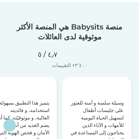
منصة Babysits هي المنصة الأكثر
موثوقية لدى العائلات
٤٫٧ / ٥
٣٬٤٠٠+ التقييمات
وسيلة سلسة و آمنة للعثور
يتميز هذا التطبيق بسهولة
على جليسات أطفال
استخدامه، و فائديته
لتسهيل الحياة اليومية
العالية، و موثوقيّته. كما أن
للأمهات و الآباء الذين
يضم العديد من أنظمة
يحتاجون إلى المساعدة في
الأمان و فحص الهوية التي