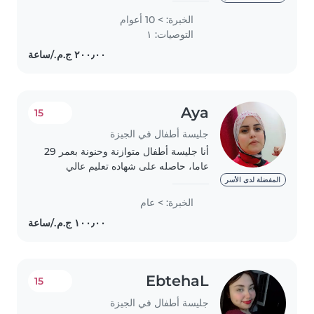
children's development through
الخبرة: > 10 أعوام
creative activities and play 🎨
التوصيات: ١
Skilled in creating a safe, caring,..
Aya
15
جليسة أطفال في الجيزة
أنا جليسة أطفال متوازنة وحنونة بعمر 29
عاما، حاصله على شهاده تعليم عالي
وبدرس للحصول على شهادة الماجستير.
المفضلة لدى الأسر
لدي خبرة في رعاية الأطفال من مختلف
الخبرة: > عام
الأعمار - من الرضع إلى المراهقين. أنا
أتقن..
EbtehaL
15
جليسة أطفال في الجيزة