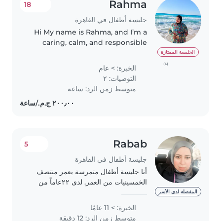
Rahma
18
جليسة أطفال في القاهرة
Hi My name is Rahma, and I’m a
caring, calm, and responsible
babysitter with one year of
الجليسة الممتازة
hands-on experience looking
(٨)
الخبرة: > عام
after babies, toddlers,
التوصيات: ٢
preschoolers, and school-age
متوسط زمن الرد: ساعة
children...
Rabab
5
جليسة أطفال في القاهرة
أنا جليسة أطفال متمرسة بعمر منتصف
الخمسينيات من العمر. لدى ٢٢عاماً من
الخبرة في رعاية الأطفال من مختلف
المفضلة لدى الأسر
الأعمار، بما في ذلك الرضع والأطفال
الخبرة: > 11 عامًا
الصغار والمتوسطين والكبار. أتمتع بصفات
متوسط زمن الرد: 12 دقيقة