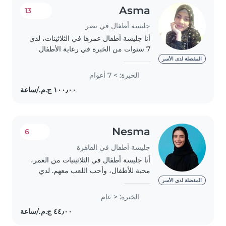
Asma
13
جليسة أطفال في نصر
أنا جليسة أطفال عمرها في الثلاثينات، لدي
7 سنوات من الخبرة في رعاية الأطفال
الرضّع والأطفال الصغار. أنا متحدّثة باللغة
المفضلة لدى الأسر
العربية وأتمتع بالهدوء والصبر والمسؤولية.
الخبرة: > 7 أعوام
لدي خبرة في التعامل مع..
Nesma
6
جليسة أطفال في القاهرة
أنا جليسة أطفال في الثلاثينيات من العمر،
محبة للأطفال، وأحب اللعب معهم. لدي
خبرة في رعاية الأطفال من سن ما قبل
المفضلة لدى الأسر
المدرسة إلى المراهقة، وخاصة الأطفال
الخبرة: < عام
الذين يعانون من فرط الحركة ونقص
الانتباه...